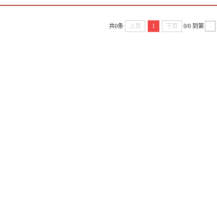
共0条
上页
1
下页
0/0
到第