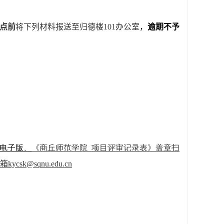
点前
将下列材料报送至归德楼101办公室
，
逾期不予
d电子版、
《商丘师范学院_项目评审记录表》盖章扫
箱
kycsk@sqnu.edu.cn