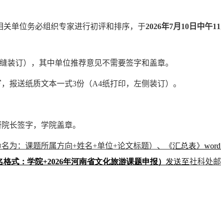
相关单位务必组织专家进行初评和排序，于
2026
年
7
月
10
日中午
11
缝装订），其中单位推荐意见不需要签字和盖章。
写，报送纸质文本一式
3
份（
A4
纸打印，左侧装订）。
研院长签字，学院盖章。
命名为：课题所属方向
+
姓名
+
单位
+
论文标题）、
《
汇总表》wor
式：学院+2026
年河南省文化旅游课题
申报）
发送至
社
科处邮