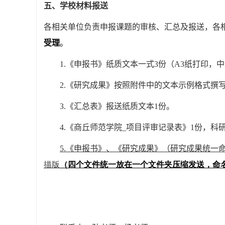
五、学校材料报送
各相关单位负责申报课题的审核、汇总及报送，各
受理
。
1.
《申报书》纸质文本一式
3
份（
A3
纸打印，中
2.
《研究成果》按照附件中的文本示例格式撰
3.
《汇总表》报送纸质文本
1
份
。
4.《商丘师范学院_项目评审记录表》1份，科
5.
《申报书》、《研究成果》（研究成果统一
描版
（四个文件统一放在一个文件夹压缩发送，命名格