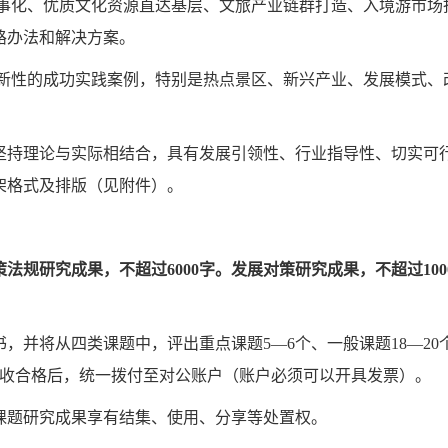
事化、优质文化资源直达基层、文旅产业链群打造、入境游市场拓
路办法和解决方案。
新性的成功实践案例，特别是热点景区、新兴产业、发展模式、
持理论与实际相结合，具有发展引领性、行业指导性、切实可行
架格式及排版（见附件）。
策法规研究成果，不超过
6000
字。发展对策研究成果，不超过
100
，并将从四类课题中，评出重点课题
5
—
6
个、一般课题
18
—
20
收合格后，统一拨付至对公账户（账户必须可以开具发票）。
题研究成果享有结集、使用、分享等处置权。