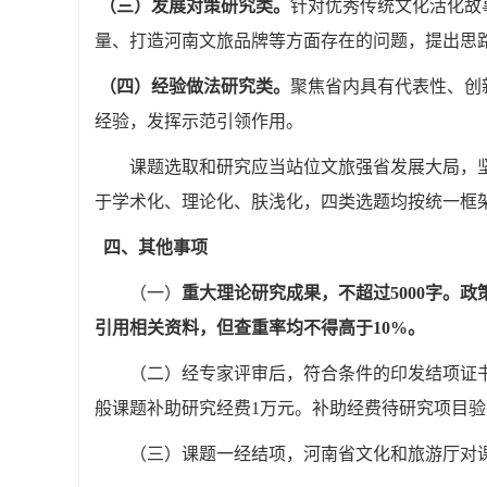
（三）发展对策研究类。
针对优秀传统文化活化故
量、打造河南文旅品牌等方面存在的问题，提出思
（四）经验做法研究类。
聚焦省内具有代表性、创
经验，发挥示范引领作用。
课题选取和研究应当站位文旅强省发展大局，坚
于学术化、理论化、肤浅化，四类选题均按统一框
四、其他事项
（一）
重大理论研究成果，不超过
5000
字。政
引用相关资料，但查重率均不得高于
10%
。
（二）经专家评审后，符合条件的印发结项证书
般课题补助研究经费
1
万元。补助经费待研究项目验
（三）课题一经结项，河南省文化和旅游厅对课