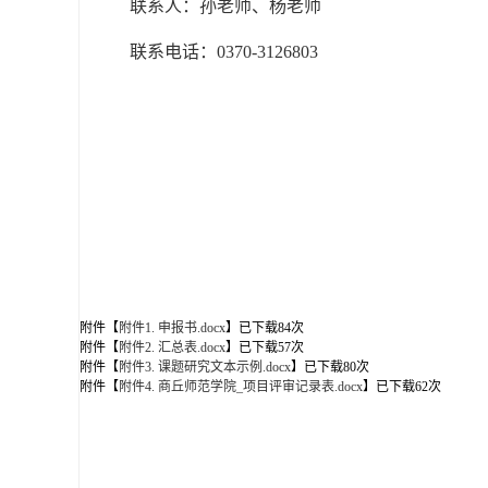
联系人：孙老师、杨老师
联系电话：0370-3126803
附件【
附件1. 申报书.docx
】已下载
84
次
附件【
附件2. 汇总表.docx
】已下载
57
次
附件【
附件3. 课题研究文本示例.docx
】已下载
80
次
附件【
附件4. 商丘师范学院_项目评审记录表.docx
】已下载
62
次